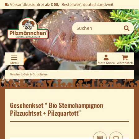
Versandkostenfrei
ab € 50,-
Bestellwert deutschlandweit
Geschenk-Sets & Gutscheine
Geschenkset " Bio Steinchampignon
Pilzzuchtset + Pilzquartett"