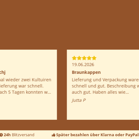
6
13.05.2026
eder gerne.
Schnelle Lieferung & bisher
Eindruck
 paar Mal
und verschenkt, kam jedes
Schnell geliefert, alles einw
n. Macht weiter so!
angekommen und sauber ver
Jetzt bin ich gespannt, wie s
 P
Pilze entwickeln.
Julian G
24h
Blitzversand
Später bezahlen über Klarna oder PayPal