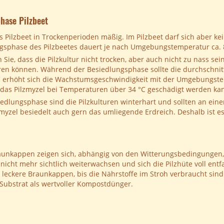
hase Pilzbeet
s Pilzbeet in Trockenperioden mäßig. Im Pilzbeet darf sich aber kei
ngsphase des Pilzbeetes dauert je nach Umgebungstemperatur ca.
n Sie, dass die Pilzkultur nicht trocken, aber auch nicht zu nass s
hren können. Während der Besiedlungsphase sollte die durchschni
C erhöht sich die Wachstumsgeschwindigkeit mit der Umgebungstem
 das Pilzmyzel bei Temperaturen über 34 °C geschädigt werden ka
edlungsphase sind die Pilzkulturen winterhart und sollten an eine
zel besiedelt auch gern das umliegende Erdreich. Deshalb ist es
aunkappen zeigen sich, abhängig von den Witterungsbedingungen,
 nicht mehr sichtlich weiterwachsen und sich die Pilzhüte voll ent
leckere Braunkappen, bis die Nährstoffe im Stroh verbraucht sind.
 Substrat als wertvoller Kompostdünger.