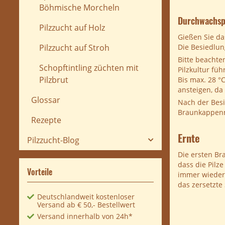
Böhmische Morcheln
Durchwachsp
Pilzzucht auf Holz
Gießen Sie da
Die Besiedlu
Pilzzucht auf Stroh
Bitte beachte
Schopftintling züchten mit
Pilzkultur fü
Pilzbrut
Bis max. 28 °
ansteigen, da
Glossar
Nach der Besi
Braunkappenmy
Rezepte
Ernte
Pilzzucht-Blog
Die ersten Br
dass die Pilze
Vorteile
immer wieder 
das zersetzte
Deutschlandweit kostenloser
Versand ab € 50,- Bestellwert
Versand innerhalb von 24h*