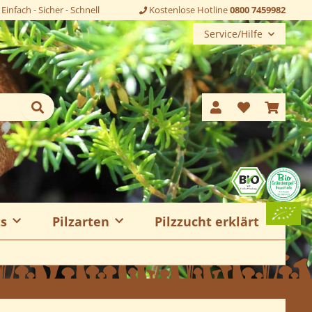
Einfach - Sicher - Schnell
Kostenlose Hotline
0800 7459982
Service/Hilfe
ts
Pilzarten
Pilzzucht erklärt