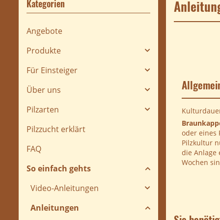
Anleitun
Kategorien
Angebote
Produkte
Für Einsteiger
Allgemei
Über uns
Pilzarten
Kulturdauer
Braunkapp
Pilzzucht erklärt
oder eines 
Pilzkultur 
FAQ
die Anlage 
Wochen sind
So einfach gehts
Video-Anleitungen
Anleitungen
Sie benötig