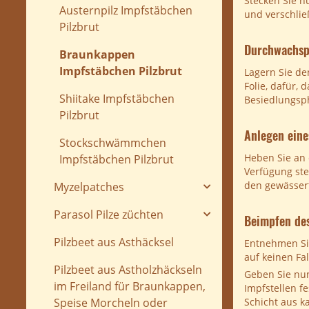
Stecken Sie n
Austernpilz Impfstäbchen
und verschlie
Pilzbrut
Durchwachsph
Braunkappen
Impfstäbchen Pilzbrut
Lagern Sie de
Folie, dafür, 
Shiitake Impfstäbchen
Besiedlungsp
Pilzbrut
Anlegen eine
Stockschwämmchen
Heben Sie an 
Impfstäbchen Pilzbrut
Verfügung ste
den gewässert
Myzelpatches
Parasol Pilze züchten
Beimpfen des
Pilzbeet aus Asthäcksel
Entnehmen Sie
auf keinen Fa
Pilzbeet aus Astholzhäckseln
Geben Sie nun 
im Freiland für Braunkappen,
Impfstellen f
Schicht aus 
Speise Morcheln oder