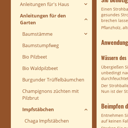
Anleitungen für's Haus
Einen Strohba
gesundes Stro
Anleitungen für den
brechen lass
Garten
Pflanzholz, a
Baumstämme
Anwendung 
Baumstumpfweg
Bio Pilzbeet
Wässern des 
Übergießen Si
Bio Waldpilzbeet
unbedingt nac
durchfeuchtet
Burgunder Trüffelbäumchen
Der Strohball
Champignons züchten mit
Nun ist der St
Pilzbrut
Beimpfen d
Impfstäbchen
Entnehmen Sie
Chaga Impfstäbchen
auf keinen Fa