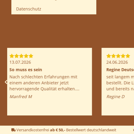
Datenschutz
09.06.2026
09.06.202
Sehr Zufrieden mit der Lieferung
Immer wi
Einfache Handhabung, Gute
Tolle Service, schon ein
Beschreibung, Preisleistung OK,
bestellt 
warten auf Ergebnis.
Mal gut a
Franz P
Christiane
Versandkostenfrei
ab € 50,-
Bestellwert deutschlandweit