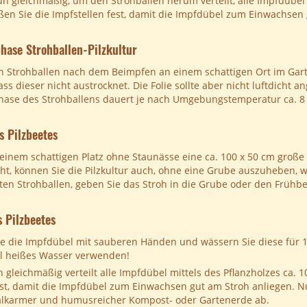
un gleichmäßig, um den Strohballen herum verteilt, alle Impfdübel m
ßen Sie die Impfstellen fest, damit die Impfdübel zum Einwachsen 
ase Strohballen-Pilzkultur
n Strohballen nach dem Beimpfen an einem schattigen Ort im Gart
dass dieser nicht austrocknet. Die Folie sollte aber nicht luftdicht 
hase des Strohballens dauert je nach Umgebungstemperatur ca. 
s Pilzbeetes
einem schattigen Platz ohne Staunässe eine ca. 100 x 50 cm große 
ht, können Sie die Pilzkultur auch, ohne eine Grube auszuheben, wi
en Strohballen, geben Sie das Stroh in die Grube oder den Frühbe
 Pilzbeetes
 die Impfdübel mit sauberen Händen und wässern Sie diese für 1-
ll heißes Wasser verwenden!
gleichmäßig verteilt alle Impfdübel mittels des Pflanzholzes ca. 1
est, damit die Impfdübel zum Einwachsen gut am Stroh anliegen. Nu
kalkarmer und humusreicher Kompost- oder Gartenerde ab.