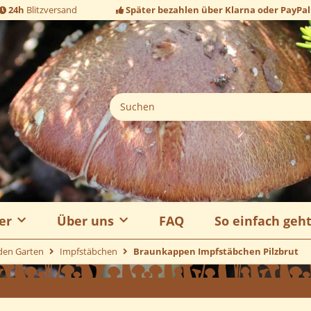
24h
Blitzversand
Später bezahlen über Klarna oder PayPal
er
Über uns
FAQ
So einfach geh
 den Garten
Impfstäbchen
Braunkappen Impfstäbchen Pilzbrut