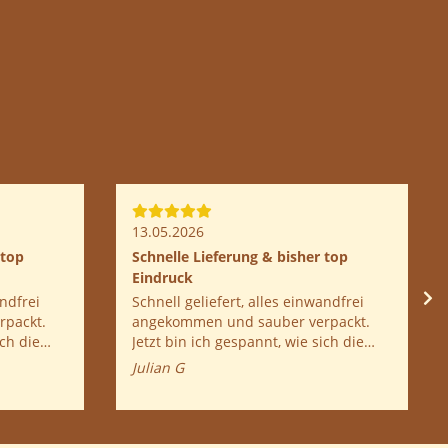
13.05.2026
 top
Schnelle Lieferung & bisher top
Eindruck
andfrei
Schnell geliefert, alles einwandfrei
packt.
angekommen und sauber verpackt.
ich die
Jetzt bin ich gespannt, wie sich die
Pilze entwickeln.
Julian G