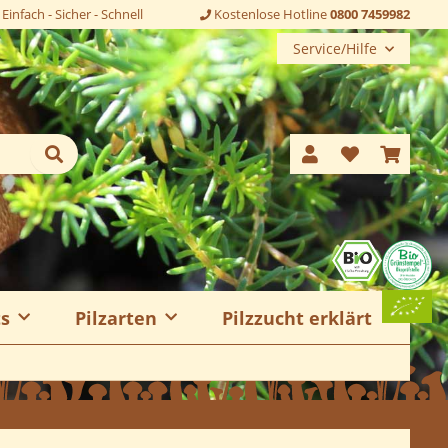
Einfach - Sicher - Schnell
Kostenlose Hotline
0800 7459982
Service/Hilfe
ts
Pilzarten
Pilzzucht erklärt