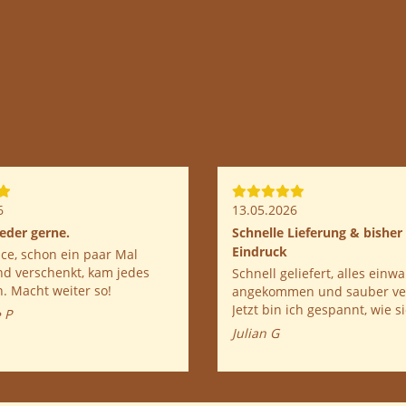
6
13.05.2026
eder gerne.
Schnelle Lieferung & bisher
Eindruck
 paar Mal
und verschenkt, kam jedes
Schnell geliefert, alles einw
n. Macht weiter so!
angekommen und sauber ver
Jetzt bin ich gespannt, wie s
 P
Pilze entwickeln.
Julian G