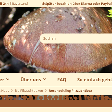
24h
Blitzversand
Später bezahlen über Klarna oder PayPal
er
Über uns
FAQ
So einfach geh
s Haus
Bio Pilzzuchtboxen
Rosenseitling Pilzzuchtbox