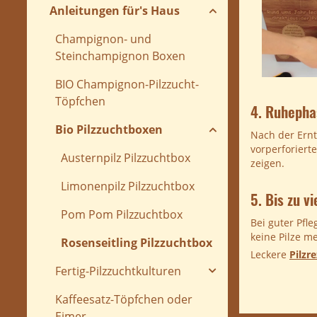
Anleitungen für's Haus
Champignon- und
Steinchampignon Boxen
BIO Champignon-Pilzzucht-
Töpfchen
4. Ruhepha
Bio Pilzzuchtboxen
Nach der Ernt
vorperforiert
Austernpilz Pilzzuchtbox
zeigen.
Limonenpilz Pilzzuchtbox
5. Bis zu v
Pom Pom Pilzzuchtbox
Bei guter Pfl
keine Pilze m
Rosenseitling Pilzzuchtbox
Leckere
Pilzr
Fertig-Pilzzuchtkulturen
Kaffeesatz-Töpfchen oder
Eimer