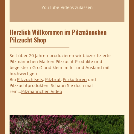
YouTube-Videos zulassen
Herzlich Willkommen im Pilzmännchen
Pilzzucht Shop
Seit über 20 Jahren produzieren wir biozertfizierte
Pilzmännchen Marken Pilzzucht-Produkte und
begeistern Groß und klein im In- und Ausland mit
hochwertigen
Bio
Pilzzuchtsets
,
Pilzbrut
,
Pilzkulturen
und
Pilzzuchtprodukten. Schaun Sie doch mal
rein...
Pilzmännchen Video