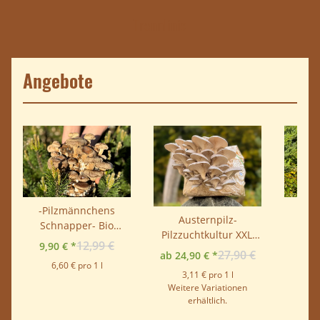
Trennlinie
Angebote
-Pilzmännchens
Bio 
Austernpilz-
Schnapper- Bio
Pi
Pilzzuchtkultur XXL,
Shiitake-
Norma
12,99 €
9,90 €
*
BIO
27,90 €
0,4
ab 24,90 €
*
Pilzzuchtzwerg fix &
6,60 € pro 1 l
fertig
3,11 € pro 1 l
Weitere Variationen
erhältlich.