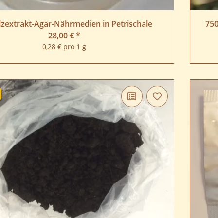
zextrakt-Agar-Nährmedien in Petrischale
750
28,00 €
*
0,28 € pro 1 g