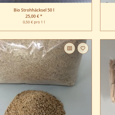
Bio Strohhäcksel 50 l
25,00 €
*
0,50 € pro 1 l