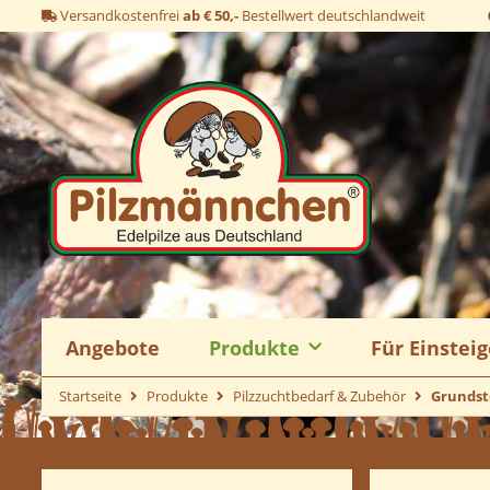
Versandkostenfrei
ab € 50,-
Bestellwert deutschlandweit
Angebote
Produkte
Für Einsteig
Startseite
Produkte
Pilzzuchtbedarf & Zubehör
Grundsto