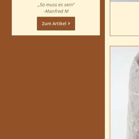
„So muss es sein“
-Manfred M
Zum Artikel