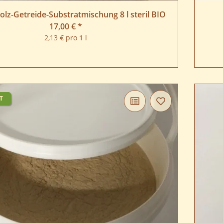
lz-Getreide-Substratmischung 8 l steril BIO
17,00 €
*
2,13 € pro 1 l
T