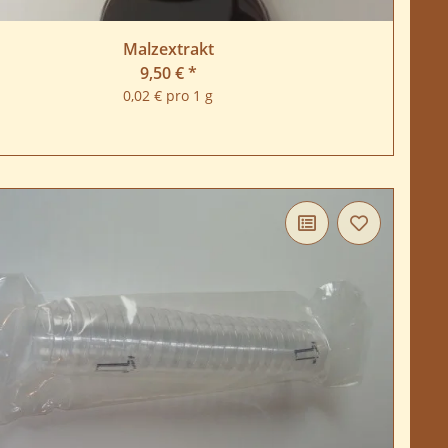
Malzextrakt
9,50 €
*
0,02 € pro 1 g