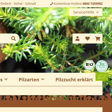
Einfach - Sicher - Schnell
Kostenlose Hotline
0800 7459982
Service/Hilfe
ts
Pilzarten
Pilzzucht erklärt