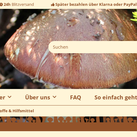
24h
Blitzversand
Später bezahlen über Klarna oder PayPal
er
Über uns
FAQ
So einfach geh
ffe & Hilfsmittel