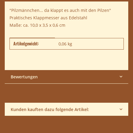
"Pilzmännchen... da klappt es auch mit den Pilzen"
Praktisches Klappmesser aus Edelstahl
Maße: ca. 10,0 x 3,5 x 0,6 cm
Artikelgewicht:
Produkteigenschaft
Wert
0,06
kg
Bewertungen
Kunden kauften dazu folgende Artikel: