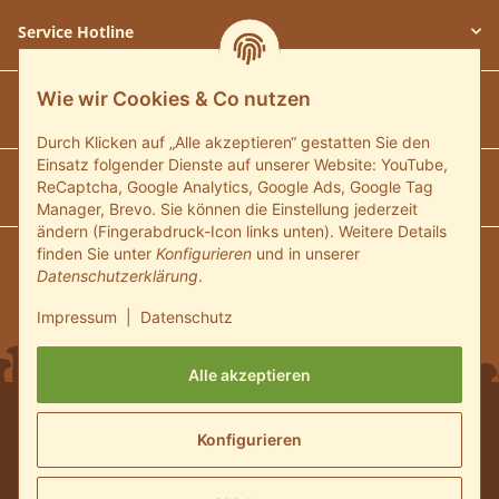
Service Hotline
Wie wir Cookies & Co nutzen
Unsere Communitys
Durch Klicken auf „Alle akzeptieren“ gestatten Sie den
Einsatz folgender Dienste auf unserer Website: YouTube,
Unsere Zahlungsarten
ReCaptcha, Google Analytics, Google Ads, Google Tag
Manager, Brevo. Sie können die Einstellung jederzeit
ändern (Fingerabdruck-Icon links unten). Weitere Details
finden Sie unter
Konfigurieren
und in unserer
Wir versenden mit:
Datenschutzerklärung
.
Impressum
|
Datenschutz
Alle akzeptieren
* Alle Preise inkl. gesetzlicher USt., zzgl.
Versand
und ggf.
Konfigurieren
Nachnahmegebühren, wenn nicht anders beschrieben
© 2024 Pilzmaennchen.de Shop - Alle Rechte vorbehalten.
Powered by
JTL-Shop