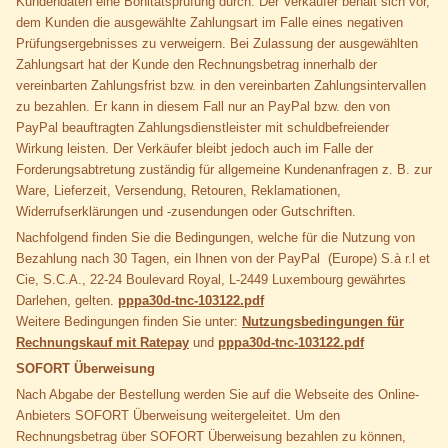
Kundendaten eine Bonitätsprüfung durch. Der Verkäufer behält sich vor,
dem Kunden die ausgewählte Zahlungsart im Falle eines negativen
Prüfungsergebnisses zu verweigern. Bei Zulassung der ausgewählten
Zahlungsart hat der Kunde den Rechnungsbetrag innerhalb der
vereinbarten Zahlungsfrist bzw. in den vereinbarten Zahlungsintervallen
zu bezahlen. Er kann in diesem Fall nur an PayPal bzw. den von
PayPal beauftragten Zahlungsdienstleister mit schuldbefreiender
Wirkung leisten. Der Verkäufer bleibt jedoch auch im Falle der
Forderungsabtretung zuständig für allgemeine Kundenanfragen z. B. zur
Ware, Lieferzeit, Versendung, Retouren, Reklamationen,
Widerrufserklärungen und -zusendungen oder Gutschriften.
Nachfolgend finden Sie die Bedingungen, welche für die Nutzung von
Bezahlung nach 30 Tagen, ein Ihnen von der PayPal (Europe) S.à r.l et
Cie, S.C.A., 22-24 Boulevard Royal, L-2449 Luxembourg gewährtes
Darlehen, gelten.
pppa30d-tnc-103122.pdf
Weitere Bedingungen finden Sie unter:
Nutzungsbedingungen für
Rechnungskauf mit Ratepay
und
pppa30d-tnc-103122.pdf
SOFORT Überweisung
Nach Abgabe der Bestellung werden Sie auf die Webseite des Online-
Anbieters SOFORT Überweisung weitergeleitet. Um den
Rechnungsbetrag über SOFORT Überweisung bezahlen zu können,