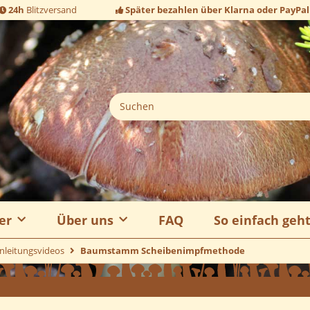
24h
Blitzversand
Später bezahlen über Klarna oder PayPal
er
Über uns
FAQ
So einfach geh
nleitungsvideos
Baumstamm Scheibenimpfmethode