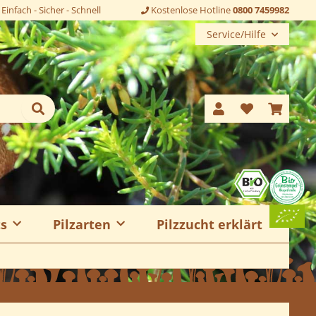
Einfach - Sicher - Schnell
Kostenlose Hotline
0800 7459982
Service/Hilfe
ts
Pilzarten
Pilzzucht erklärt