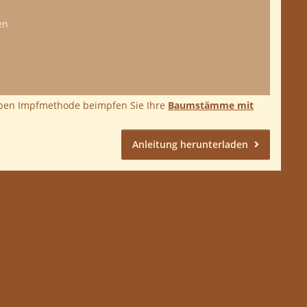
en
eiben Impfmethode beimpfen Sie Ihre
Baumstämme mit
Anleitung herunterladen