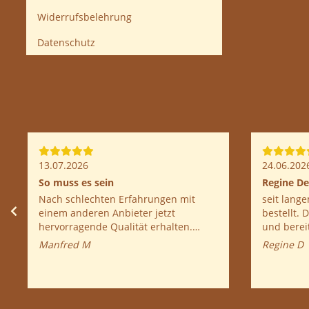
Widerrufsbelehrung
Datenschutz
09.06.2026
09.06.202
Sehr Zufrieden mit der Lieferung
Immer wi
Einfache Handhabung, Gute
Tolle Service, schon ein
Beschreibung, Preisleistung OK,
bestellt 
warten auf Ergebnis.
Mal gut a
Franz P
Christiane