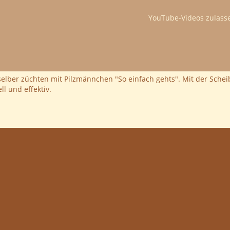
YouTube-Videos zulass
 selber züchten mit Pilzmännchen "So einfach gehts". Mit der Sch
l und effektiv.