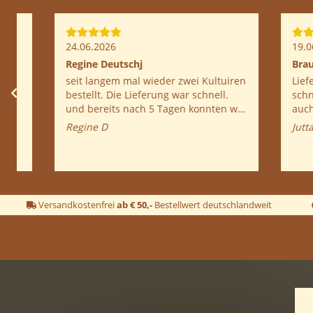
09.06.2026
09.06.202
Sehr Zufrieden mit der Lieferung
Immer wi
Einfache Handhabung, Gute
Tolle Service, schon ein
Beschreibung, Preisleistung OK,
bestellt 
warten auf Ergebnis.
Mal gut a
Franz P
Christiane
Versandkostenfrei
ab € 50,-
Bestellwert deutschlandweit