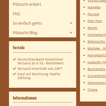
Stockschw
Pilzzucht erklärt
Nameko
FAQ
Parasol
Pom Pom
So einfach gehts
Reishi
Pilzzucht-Blog
Schmetterl
Böhmische 
Vorteile
Maitake - 
Honigköpfch
Deutschlandweit kostenloser
Judasohr (H
Versand ab € 50,- Bestellwert
Versand innerhalb von 24h*
Buchenpilz,
Kauf auf Rechnung, PayPal-
Schopftintl
Zahlung
Speisemorc
Chaga
Informationen