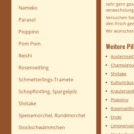
sehr gern ges
Nameko
verwechslungs
Versuchen Sie
Parasol
den frisch ge
Wir wünschen 
Pioppino
Pom Pom
Weitere Pi
Reishi
Austernseit
Champigno
Rosenseitling
Shiitake
Schmetterlings-Tramete
Kulturträu
Kräuterseit
Schopftintling, Spargelpilz
Pioppino
Shiitake
Rosenseitli
Speisemorchel, Rundmorchel
Enoki
Limonensei
Stockschwämmchen