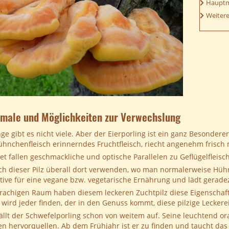
Hauptm
Weitere
ale und Möglichkeiten zur Verwechslung
ge gibt es nicht viele. Aber der Eierporling ist ein ganz Besondere
ühnchenfleisch erinnerndes Fruchtfleisch, riecht angenehm frisch m
et fallen geschmackliche und optische Parallelen zu Geflügelfleisch
ich dieser Pilz überall dort verwenden, wo man normalerweise Hühne
ative für eine vegane bzw. vegetarische Ernährung und lädt gerade
rachigen Raum haben diesem leckeren Zuchtpilz diese Eigenschaf
, wird jeder finden, der in den Genuss kommt, diese pilzige Lecker
fällt der Schwefelporling schon von weitem auf. Seine leuchtend 
n hervorquellen. Ab dem Frühjahr ist er zu finden und taucht das