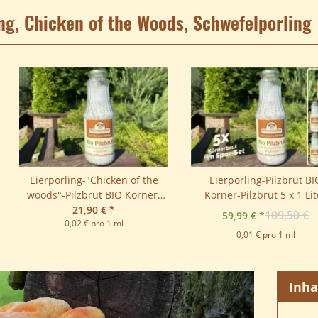
ing, Chicken of the Woods, Schwefelporling
Eierporling-"Chicken of the
Eierporling-Pilzbrut BI
woods"-Pilzbrut BIO Körner-
Körner-Pilzbrut 5 x 1 Lit
Pilzbrut 1 Liter
21,90 €
*
sortenrein
109,50 €
59,99 €
*
0,02 € pro 1 ml
0,01 € pro 1 ml
Inha