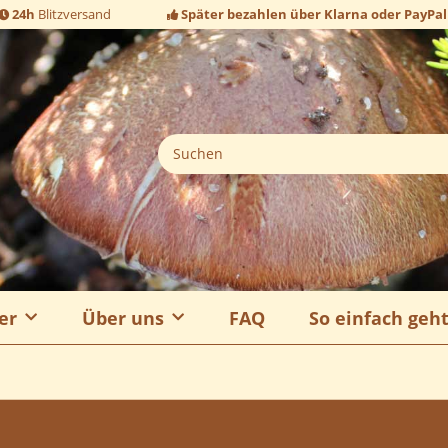
24h
Blitzversand
Später bezahlen über Klarna oder PayPal
er
Über uns
FAQ
So einfach geh