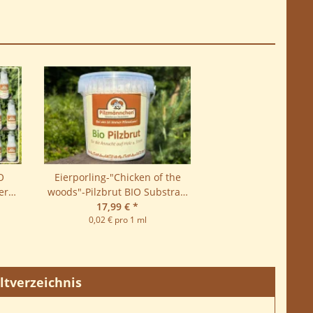
O
Eierporling-"Chicken of the
er
woods"-Pilzbrut BIO Substrat-
Pilzbrut 1 Liter
17,99 €
*
0,02 € pro 1 ml
ltverzeichnis