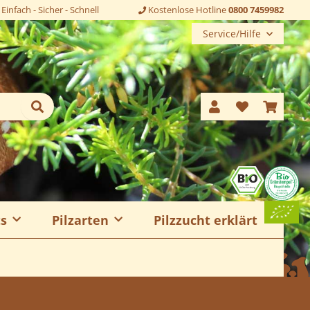
Einfach - Sicher - Schnell
Kostenlose Hotline
0800 7459982
Service/Hilfe
ts
Pilzarten
Pilzzucht erklärt