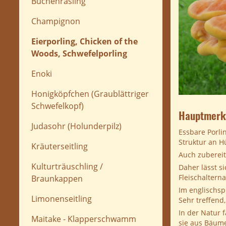
Buchenrasling
Champignon
Eierporling, Chicken of the
Woods, Schwefelporling
Enoki
Honigköpfchen (Graublättriger
Schwefelkopf)
Hauptmerkm
Judasohr (Holunderpilz)
Essbare Porlin
Struktur an H
Kräuterseitling
Auch zubereit
Kulturträuschling /
Daher lässt s
Fleischaltern
Braunkappen
Im englischsp
Limonenseitling
Sehr treffend
In der Natur 
Maitake - Klapperschwamm
sie aus Bäume