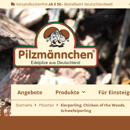
Versandkostenfrei
ab € 50,-
Bestellwert deutschlandweit
Angebote
Produkte
Für Einsteig
Startseite
Pilzarten
Eierporling, Chicken of the Woods,
Schwefelporling