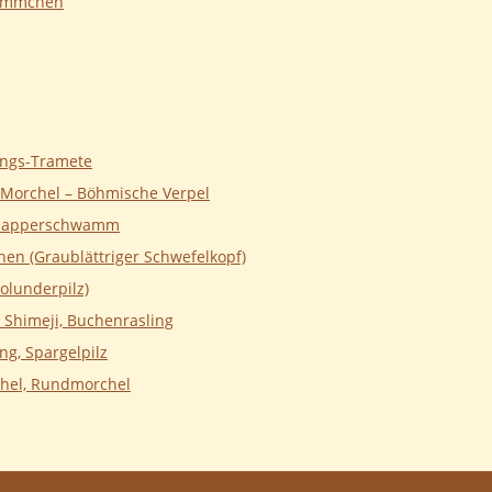
ämmchen
ings-Tramete
Morchel – Böhmische Verpel
Klapperschwamm
en (Graublättriger Schwefelkopf)
olunderpilz)
 Shimeji, Buchenrasling
ing, Spargelpilz
hel, Rundmorchel