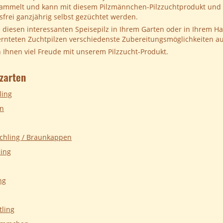
ammelt und kann mit diesem Pilzmännchen-Pilzzuchtprodukt und 
frei ganzjährig selbst gezüchtet werden.
 diesen interessanten Speisepilz in Ihrem Garten oder in Ihrem Ha
ernteten Zuchtpilzen verschiedenste Zubereitungsmöglichkeiten au
Ihnen viel Freude mit unserem Pilzzucht-Produkt.
lzarten
ling
n
schling / Braunkappen
ling
ng
tling