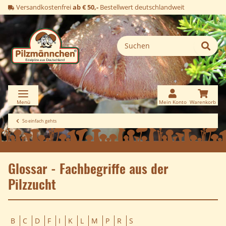
Versandkostenfrei
ab € 50,-
Bestellwert deutschlandweit
So einfach gehts
Glossar - Fachbegriffe aus der
Pilzzucht
B
C
D
F
I
K
L
M
P
R
S