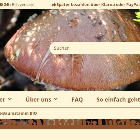
24h
Blitzversand
Später bezahlen über Klarna oder PayPal
er
Über uns
FAQ
So einfach geh
lz-Baumstamm BIO