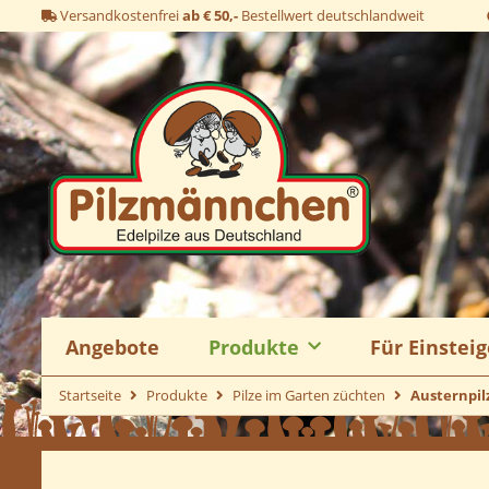
Versandkostenfrei
ab € 50,-
Bestellwert deutschlandweit
Angebote
Produkte
Für Einsteig
Startseite
Produkte
Pilze im Garten züchten
Austernpi