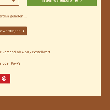
In den Warenkorb
den geladen ...
Bewertungen
 Versand ab € 50,- Bestellwert
*
a oder PayPal