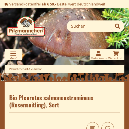
Versandkostenfrei
ab € 50,-
Bestellwert deutschlandweit
Pilzzuchtbedarf & Zubehör
Bio Pleurotus salmoneostramineus
(Rosenseitling), Sort