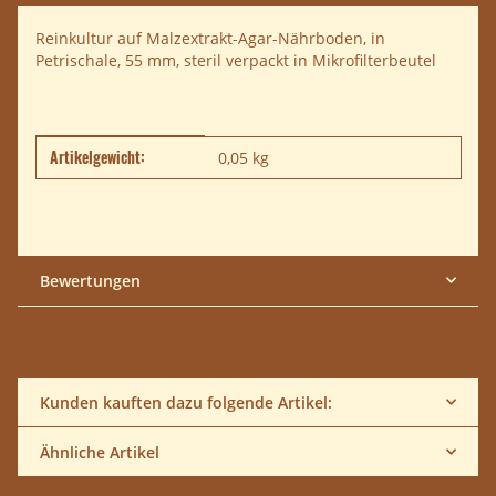
Reinkultur auf Malzextrakt-Agar-Nährboden, in
Petrischale, 55 mm, steril verpackt in Mikrofilterbeutel
Artikelgewicht:
Produkteigenschaft
Wert
0,05
kg
Bewertungen
Kunden kauften dazu folgende Artikel:
Ähnliche Artikel