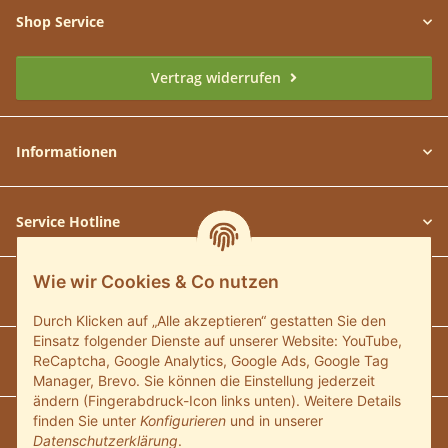
Shop Service
Vertrag widerrufen
Informationen
Service Hotline
Wie wir Cookies & Co nutzen
Unsere Communitys
Durch Klicken auf „Alle akzeptieren“ gestatten Sie den
Einsatz folgender Dienste auf unserer Website: YouTube,
Unsere Zahlungsarten
ReCaptcha, Google Analytics, Google Ads, Google Tag
Manager, Brevo. Sie können die Einstellung jederzeit
ändern (Fingerabdruck-Icon links unten). Weitere Details
finden Sie unter
Konfigurieren
und in unserer
Wir versenden mit:
Datenschutzerklärung
.