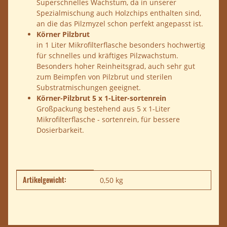
Superschnelles Wachstum, da in unserer
Spezialmischung auch Holzchips enthalten sind,
an die das Pilzmyzel schon perfekt angepasst ist.
Körner Pilzbrut
in 1 Liter Mikrofilterflasche besonders hochwertig
für schnelles und kräftiges Pilzwachstum.
Besonders hoher Reinheitsgrad, auch sehr gut
zum Beimpfen von Pilzbrut und sterilen
Substratmischungen geeignet.
Körner-Pilzbrut 5 x 1-Liter-sortenrein
Großpackung bestehend aus 5 x 1-Liter
Mikrofilterflasche - sortenrein, für bessere
Dosierbarkeit.
Artikelgewicht:
Produkteigenschaft
Wert
0,50
kg