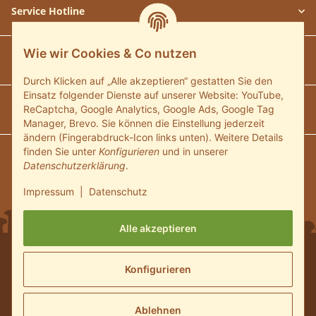
Service Hotline
Wie wir Cookies & Co nutzen
Unsere Communitys
Durch Klicken auf „Alle akzeptieren“ gestatten Sie den
Einsatz folgender Dienste auf unserer Website: YouTube,
Unsere Zahlungsarten
ReCaptcha, Google Analytics, Google Ads, Google Tag
Manager, Brevo. Sie können die Einstellung jederzeit
ändern (Fingerabdruck-Icon links unten). Weitere Details
finden Sie unter
Konfigurieren
und in unserer
Wir versenden mit:
Datenschutzerklärung
.
Impressum
|
Datenschutz
Alle akzeptieren
* Alle Preise inkl. gesetzlicher USt., zzgl.
Versand
und ggf.
Konfigurieren
Nachnahmegebühren, wenn nicht anders beschrieben
© 2024 Pilzmaennchen.de Shop - Alle Rechte vorbehalten.
Powered by
JTL-Shop
Ablehnen