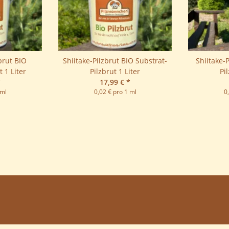
brut BIO
Shiitake-Pilzbrut BIO Substrat-
Shiitake-
 1 Liter
Pilzbrut 1 Liter
Pi
*
17,99 €
*
 ml
0,02 € pro 1 ml
0