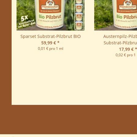
Sparset Substrat-Pilzbrut BIO
Austernpilz-Pilz
-
59,99 €
*
Substrat-Pilzbrut
0,01 € pro 1 ml
17,99 €
0,02 € pro 1