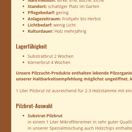
Nährmedium:
Birke, Erle, Buche, Eiche
Standort:
schattiger Platz im Garten
Pflegebedarf:
gering
Anlagezeitraum:
Frühjahr bis Herbst
Lichtbedarf:
wenig Licht
Kulturdauer:
Holz mehrjährig
Lagerfähigkeit
Substratbrut 2 Wochen
Körnerbrut 4 Wochen
Unsere Pilzzucht-Produkte enthalten lebende Pilzorgani
unserer Haltbarkeitsempfehlung möglichst ungeöffnet, kü
1 Liter Pilzbrut ist ausreichend für 2-3 Holzstämme mit
Pilzbrut-Auswahl
Substrat-Pilzbrut
in einem 1 Liter Mikrofiltereimer in sehr guter Qu
in unserer Spezialmischung auch Holzchips enthalten