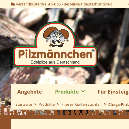
Versandkostenfrei
ab € 50,-
Bestellwert deutschlandweit
Angebote
Produkte
Für Einsteig
Startseite
Produkte
Pilze im Garten züchten
Chaga-Pilzb