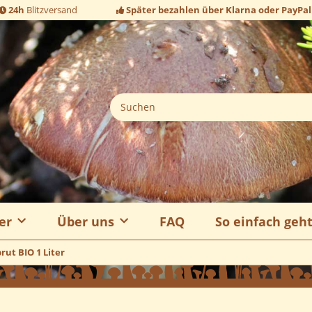
24h
Blitzversand
Später bezahlen über Klarna oder PayPal
er
Über uns
FAQ
So einfach geh
rut BIO 1 Liter