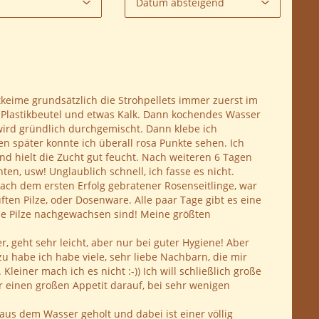
entkeime grundsätzlich die Strohpellets immer zuerst im
oße Plastikbeutel und etwas Kalk. Dann kochendes Wasser
wird gründlich durchgemischt. Dann klebe ich
 später konnte ich überall rosa Punkte sehen. Ich
d hielt die Zucht gut feucht. Nach weiteren 6 Tagen
en, usw! Unglaublich schnell, ich fasse es nicht.
ach dem ersten Erfolg gebratener Rosenseitlinge, war
ften Pilze, oder Dosenware. Alle paar Tage gibt es eine
oße Pilze nachgewachsen sind! Meine größten
her, geht sehr leicht, aber nur bei guter Hygiene! Aber
u habe ich habe viele, sehr liebe Nachbarn, die mir
leiner mach ich es nicht :-)) Ich will schließlich große
r einen großen Appetit darauf, bei sehr wenigen
us dem Wasser geholt und dabei ist einer völlig