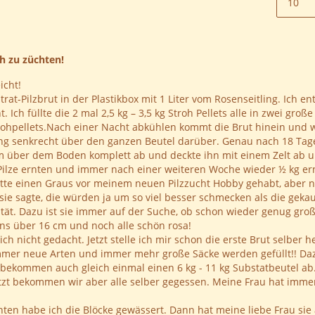
ch zu züchten!
icht!
trat-Pilzbrut in der Plastikbox mit 1 Liter vom Rosenseitling. Ich 
. Ich füllte die 2 mal 2,5 kg – 3,5 kg Stroh Pellets alle in zwei gr
Strohpellets.Nach einer Nacht abkühlen kommt die Brut hinein und 
g senkrecht über den ganzen Beutel darüber. Genau nach 18 Tagen
m über dem Boden komplett ab und deckte ihn mit einem Zelt ab un
Pilze ernten und immer nach einer weiteren Woche wieder ½ kg ernt
hätte einen Graus vor meinem neuen Pilzzucht Hobby gehabt, aber n
, sie sagte, die würden ja um so viel besser schmecken als die gekau
lität. Dazu ist sie immer auf der Suche, ob schon wieder genug gr
ns über 16 cm und noch alle schön rosa!
 ich nicht gedacht. Jetzt stelle ich mir schon die erste Brut selber 
, immer neue Arten und immer mehr große Säcke werden gefüllt!! Daz
 bekommen auch gleich einmal einen 6 kg - 11 kg Substatbeutel ab. K
jetzt bekommen wir aber alle selber gegessen. Meine Frau hat imme
n habe ich die Blöcke gewässert. Dann hat meine liebe Frau sie a