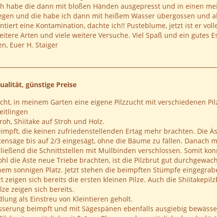
 Ich habe die dann mit bloßen Händen ausgepresst und in einen me
iegen und die habe ich dann mit heißem Wasser übergossen und als 
tiert eine Kontamination, dachte ich!! Pusteblume, jetzt ist er vol
weitere Arten und viele weitere Versuche. Viel Spaß und ein gutes
n, Euer H. Staiger
ualität, günstige Preise
cht, in meinem Garten eine eigene Pilzzucht mit verschiedenen Pil
itlingen
oh, Shiitake auf Stroh und Holz.
impft, die keinen zufriedenstellenden Ertag mehr brachten. Die 
ensäge bis auf 2/3 eingesägt, ohne die Bäume zu fällen. Danach m
eßend die Schnittstellen mit Mullbinden verschlossen. Somit konnt
hl die Äste neue Triebe brachten, ist die Pilzbrut gut durchgewa
inem sonnigen Platz. Jetzt stehen die beimpften Stümpfe eingegrabe
 zeigen sich bereits die ersten kleinen Pilze. Auch die Shiitakepi
lze zeigen sich bereits.
lung als Einstreu von Kleintieren geholt.
sserung beimpft und mit Sägespänen ebenfalls ausgiebig bewässe