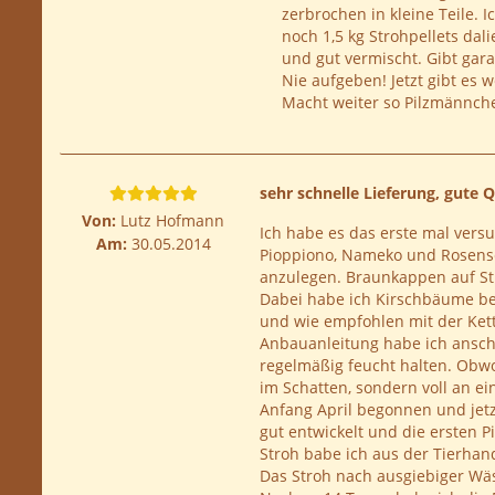
zerbrochen in kleine Teile.
noch 1,5 kg Strohpellets dal
und gut vermischt. Gibt garan
Nie aufgeben! Jetzt gibt es 
Macht weiter so Pilzmännche
sehr schnelle Lieferung, gute Q
Von:
Lutz Hofmann
Ich habe es das erste mal versu
Am:
30.05.2014
Pioppiono, Nameko und Rosense
anzulegen. Braunkappen auf Str
Dabei habe ich Kirschbäume be
und wie empfohlen mit der Kett
Anbauanleitung habe ich anschli
regelmäßig feucht halten. Obwo
im Schatten, sondern voll an e
Anfang April begonnen und jetzt
gut entwickelt und die ersten Pi
Stroh babe ich aus der Tierhand
Das Stroh nach ausgiebiger Wä