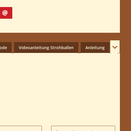
hode
Videoanleitung Strohballen
Anleitung
weitere