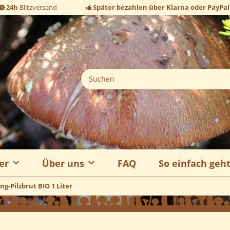
24h
Blitzversand
Später bezahlen über Klarna oder PayPal
er
Über uns
FAQ
So einfach geh
ng-Pilzbrut BIO 1 Liter