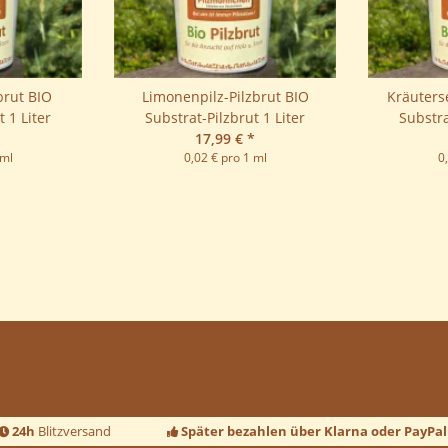
brut BIO
Limonenpilz-Pilzbrut BIO
Kräuterse
 1 Liter
Substrat-Pilzbrut 1 Liter
Substra
*
17,99 €
*
 ml
0,02 € pro 1 ml
0
24h
Blitzversand
Später bezahlen über Klarna oder PayPal