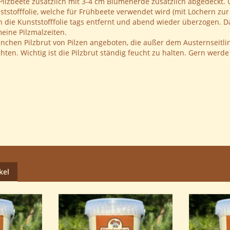
Pilzbeete zusätzlich mit 3-4 cm Blumenerde zusätzlich abgedeckt
nststofffolie, welche für Frühbeete verwendet wird (mit Löchern zu
die Kunststofffolie tags entfernt und abend wieder überzogen. D
meine Pilzmalzeiten.
chen Pilzbrut von Pilzen angeboten, die außer dem Austernseitling
züchten. Wichtig ist die Pilzbrut ständig feucht zu halten. Gern we
kel