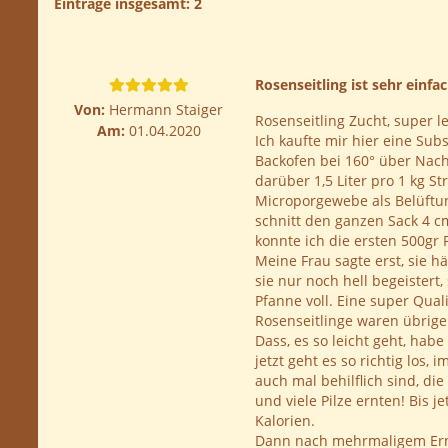
Einträge insgesamt: 2
Rosenseitling ist sehr einfa
Von:
Hermann Staiger
Rosenseitling Zucht, super le
Am:
01.04.2020
Ich kaufte mir hier eine Subs
Backofen bei 160° über Nacht
darüber 1,5 Liter pro 1 kg 
Microporgewebe als Belüftun
schnitt den ganzen Sack 4 c
konnte ich die ersten 500gr 
Meine Frau sagte erst, sie 
sie nur noch hell begeistert
Pfanne voll. Eine super Qua
Rosenseitlinge waren übrige
Dass, es so leicht geht, habe
jetzt geht es so richtig los
auch mal behilflich sind, die
und viele Pilze ernten! Bis 
Kalorien.
Dann nach mehrmaligem Ernte