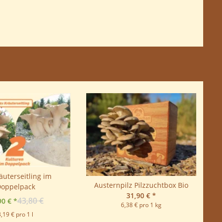
äuterseitling im
Austernpilz Pilzzuchtbox Bio
Au
oppelpack
31,90 €
*
43,80 €
90 €
*
6,38 € pro 1 kg
3,19 € pro 1 l