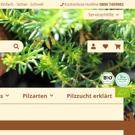
Einfach - Sicher - Schnell
Kostenlose Hotline
0800 7459982
Service/Hilfe
ts
Pilzarten
Pilzzucht erklärt