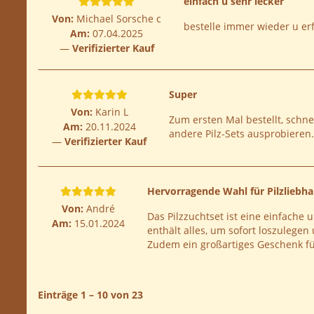
einfach u sehr lecker
Von:
Michael Sorsche c
bestelle immer wieder u erf
Am:
07.04.2025
Verifizierter Kauf
Super
Von:
Karin L
Zum ersten Mal bestellt, schne
Am:
20.11.2024
andere Pilz-Sets ausprobieren.
Verifizierter Kauf
Hervorragende Wahl für Pilzliebh
Von:
André
Das Pilzzuchtset ist eine einfache 
Am:
15.01.2024
enthält alles, um sofort loszulegen 
Zudem ein großartiges Geschenk fü
Einträge 1 – 10 von 23