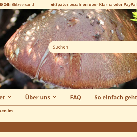
24h
Blitzversand
Später bezahlen über Klarna oder PayPal
er
Über uns
FAQ
So einfach geh
oxen im