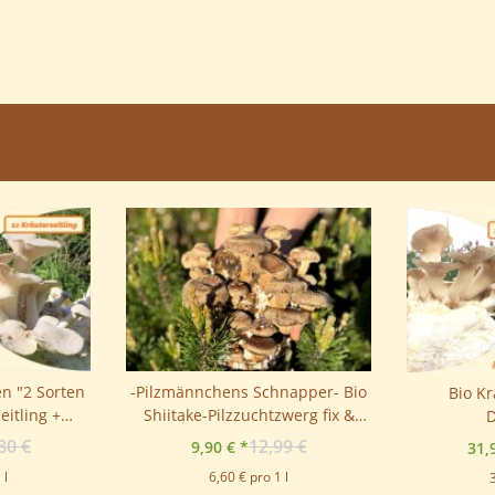
en "2 Sorten
-Pilzmännchens Schnapper- Bio
Bio Kr
eitling +
Shiitake-Pilzzuchtzwerg fix &
D
fertig
80 €
12,99 €
9,90 €
*
31,
 l
6,60 € pro 1 l