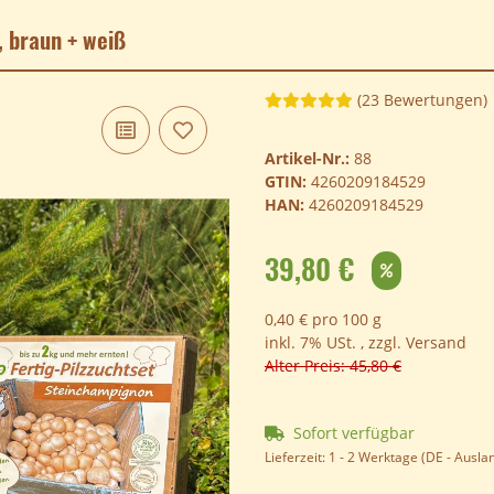
, braun + weiß
(23 Bewertungen)
Artikel-Nr.:
88
GTIN:
4260209184529
HAN:
4260209184529
39,80 €
0,40 € pro 100 g
inkl. 7% USt. , zzgl.
Versand
Alter Preis: 45,80 €
Sofort verfügbar
Lieferzeit:
1 - 2 Werktage
(DE - Ausla