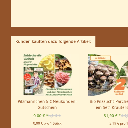
Kunden kauften dazu folgende Artikel:
Pilzmännchen 5 € Neukunden-
Bio Pilzzucht-Pärch
XL,
Gutschein
ein Set" Kräuters
Shiitake
5,00 €
43,
0,00 €
*
31,90 €
*
0,00 € pro 1 Stück
3,19 € pro 1