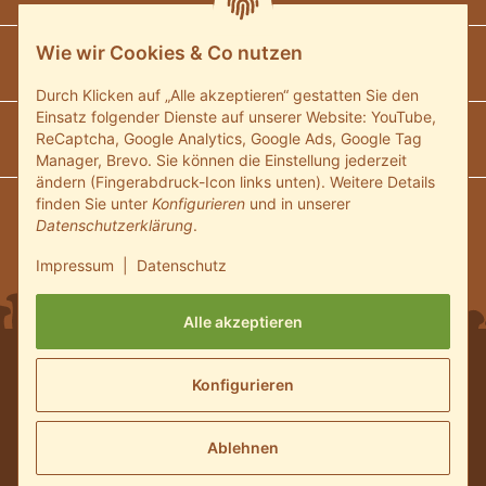
Wie wir Cookies & Co nutzen
Unsere Communitys
Durch Klicken auf „Alle akzeptieren“ gestatten Sie den
Einsatz folgender Dienste auf unserer Website: YouTube,
Unsere Zahlungsarten
ReCaptcha, Google Analytics, Google Ads, Google Tag
Manager, Brevo. Sie können die Einstellung jederzeit
ändern (Fingerabdruck-Icon links unten). Weitere Details
finden Sie unter
Konfigurieren
und in unserer
Wir versenden mit:
Datenschutzerklärung
.
Impressum
|
Datenschutz
Alle akzeptieren
* Alle Preise inkl. gesetzlicher USt., zzgl.
Versand
und ggf.
Konfigurieren
Nachnahmegebühren, wenn nicht anders beschrieben
© 2024 Pilzmaennchen.de Shop - Alle Rechte vorbehalten.
Powered by
JTL-Shop
Ablehnen