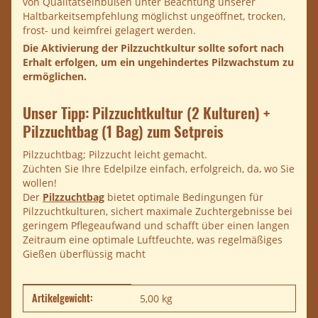
von Qualitätseinbußen unter Beachtung unserer
Haltbarkeitsempfehlung möglichst ungeöffnet, trocken,
frost- und keimfrei gelagert werden.
Die Aktivierung der Pilzzuchtkultur sollte sofort nach
Erhalt erfolgen, um ein ungehindertes Pilzwachstum zu
ermöglichen.
Unser Tipp:
Pilzzuchtkultur (2 Kulturen) +
Pilzzuchtbag (1 Bag) zum Setpreis
Pilzzuchtbag; Pilzzucht leicht gemacht.
Züchten Sie Ihre Edelpilze einfach, erfolgreich, da, wo Sie
wollen!
Der
Pilzzuchtbag
bietet optimale Bedingungen für
Pilzzuchtkulturen, sichert maximale Zuchtergebnisse bei
geringem Pflegeaufwand und schafft über einen langen
Zeitraum eine optimale Luftfeuchte, was regelmäßiges
Gießen überflüssig macht
Artikelgewicht:
Produkteigenschaft
Wert
5,00
kg