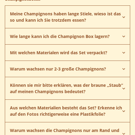
Petrischalen
Meine Champignons haben lange Stiele, wieso ist das
Pilzsubstratmischungen
so und kann ich Sie trotzdem essen?
Wie lange kann ich die Champignon Box lagern?
Braunkappen bzw. Kulturträuschling
Rosenseitlinge
Reishipilze
Pioppino
Mit welchen Materialen wird das Set verpackt?
Champignons
Champigonset
Substrat
Deckerde
Warum wachsen nur 2-3 große Champignons?
Können sie mir bitte erklären, was der braune „Staub“
auf meinen Champignons bedeutet?
Champignons
Aus welchen Materialien besteht das Set? Erkenne ich
auf den Fotos richtigerweise eine Plastikfolie?
Pilzzuchtbox
Warum wachsen die Champignons nur am Rand und