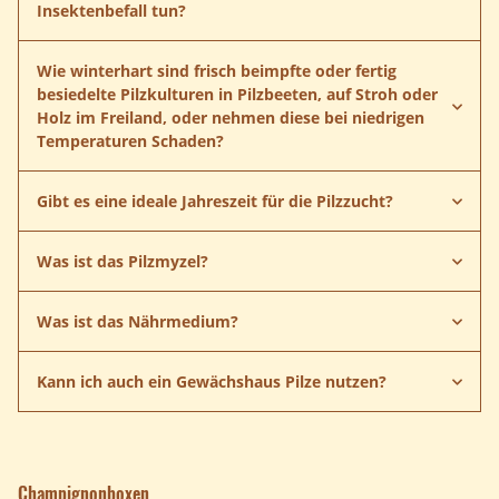
Insektenbefall tun?
Wie winterhart sind frisch beimpfte oder fertig
besiedelte Pilzkulturen in Pilzbeeten, auf Stroh oder
Holz im Freiland, oder nehmen diese bei niedrigen
Temperaturen Schaden?
Gibt es eine ideale Jahreszeit für die Pilzzucht?
Pilzzucht
Was ist das Pilzmyzel?
Freiland
Was ist das Nährmedium?
Kann ich auch ein Gewächshaus Pilze nutzen?
Reinkulturen
Agar-Agar
Champignonboxen
Malzextrakt