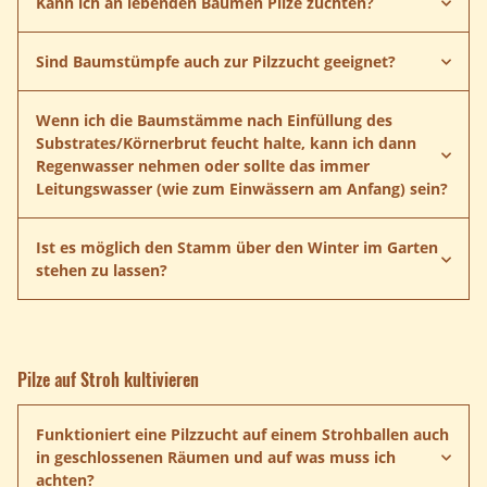
Kann ich an lebenden Bäumen Pilze züchten?
Sind Baumstümpfe auch zur Pilzzucht geeignet?
Baumstümpfe
Anleitung herunterladen
Wenn ich die Baumstämme nach Einfüllung des
Substrates/Körnerbrut feucht halte, kann ich dann
Regenwasser nehmen oder sollte das immer
Leitungswasser (wie zum Einwässern am Anfang) sein?
Bitte verwenden Sie immer Leitungswasser da dieses
Ist es möglich den Stamm über den Winter im Garten
keimfrei ist. In Regenwasser befinden sich oft Keime aus
stehen zu lassen?
der Luft welche sich besonders in abgestandenem
Regenwasser vermehren und zu Algenbildung führen.
Diese Keime und Algen lieben das feuchte Milieu der
Pilzkultur und können diese schädigen.
Pilze auf Stroh kultivieren
Anleitung herunterladen
Funktioniert eine Pilzzucht auf einem Strohballen auch
in geschlossenen Räumen und auf was muss ich
achten?