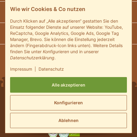
Wie wir Cookies & Co nutzen
Unsere Communitys
Durch Klicken auf „Alle akzeptieren“ gestatten Sie den
Einsatz folgender Dienste auf unserer Website: YouTube,
Unsere Zahlungsarten
ReCaptcha, Google Analytics, Google Ads, Google Tag
Manager, Brevo. Sie können die Einstellung jederzeit
ändern (Fingerabdruck-Icon links unten). Weitere Details
finden Sie unter
Konfigurieren
und in unserer
Wir versenden mit:
Datenschutzerklärung
.
Impressum
|
Datenschutz
Alle akzeptieren
* Alle Preise inkl. gesetzlicher USt., zzgl.
Versand
und ggf.
Konfigurieren
Nachnahmegebühren, wenn nicht anders beschrieben
© 2024 Pilzmaennchen.de Shop - Alle Rechte vorbehalten.
Powered by
JTL-Shop
Ablehnen