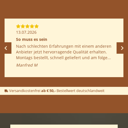
24.06.2026
Regine Deutschj
t einem anderen
seit langem mal wieder zwei Kultu
ität erhalten.
Die Lieferung war schnell. und be
t und am folge...
Tagen konnten wir viele tolle Pilze
Regine D
Versandkostenfrei
ab € 50,-
Bestellwert deutschlandweit