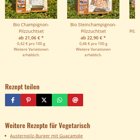
Bio Champignon-
Bio Steinchampignon-
B
Pilzzuchtset
Pilzzuchtset
Pilzz
ab 21,06 €
*
ab 22,90 €
*
S
0,42 € pro 100 g
0,46 € pro 100 g
Weitere Variationen
Weitere Variationen
erhältlich.
erhältlich.
Rezept teilen
Weitere Rezepte für Vegetarisch
Austernpilz-Burger mit Guacamole