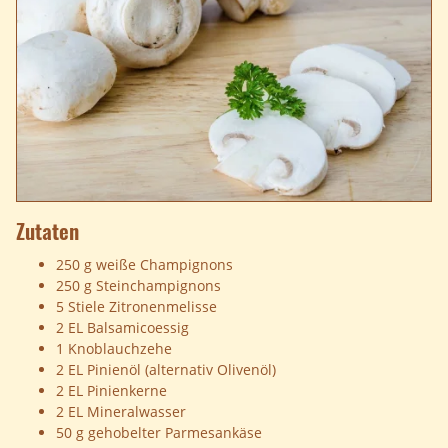
Zutaten
250 g weiße Champignons
250 g Steinchampignons
5 Stiele Zitronenmelisse
2 EL Balsamicoessig
1 Knoblauchzehe
2 EL Pinienöl (alternativ Olivenöl)
2 EL Pinienkerne
2 EL Mineralwasser
50 g gehobelter Parmesankäse