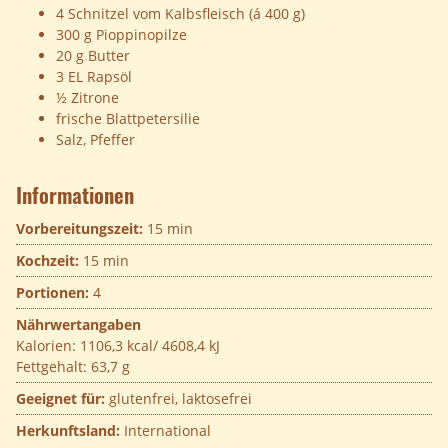
4 Schnitzel vom Kalbsfleisch (á 400 g)
300 g Pioppinopilze
20 g Butter
3 EL Rapsöl
½ Zitrone
frische Blattpetersilie
Salz, Pfeffer
Informationen
Vorbereitungszeit:
15 min
Kochzeit:
15 min
Portionen:
4
Nährwertangaben
Kalorien:
1106,3 kcal/ 4608,4 kJ
Fettgehalt:
63,7 g
Geeignet für:
glutenfrei, laktosefrei
Herkunftsland:
International